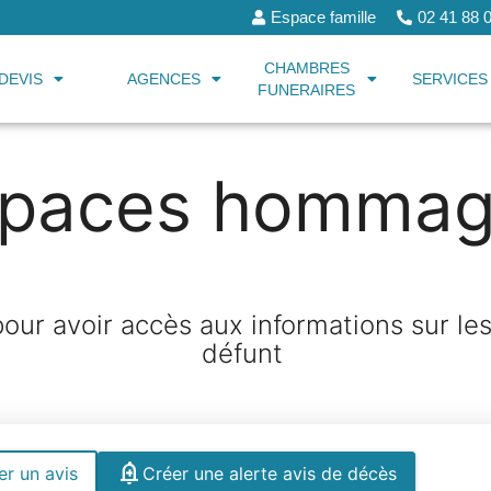
Espace famille
02 41 88
CHAMBRES
DEVIS
AGENCES
SERVICES
FUNERAIRES
spaces hommag
ur avoir accès aux informations sur le
défunt
r un avis
Créer une alerte avis de décès