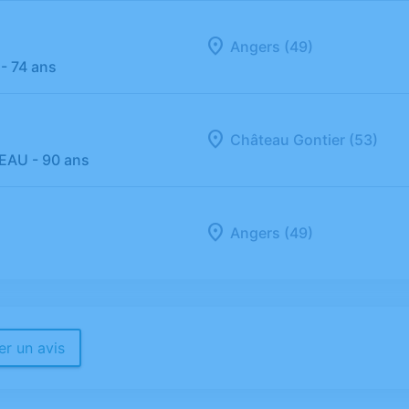
Angers (49)
- 74 ans
Château Gontier (53)
REAU
- 90 ans
Angers (49)
r un avis