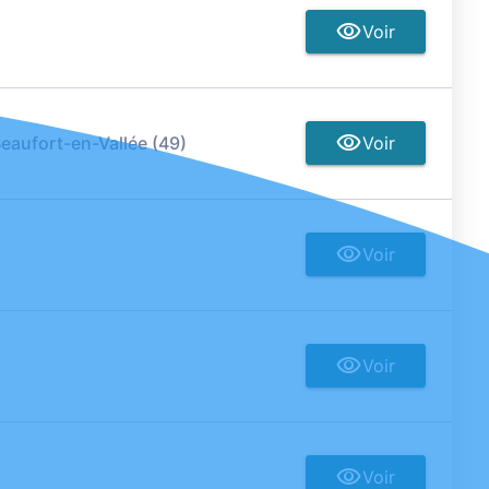
Voir
eaufort-en-Vallée (49)
Voir
Voir
Voir
Voir