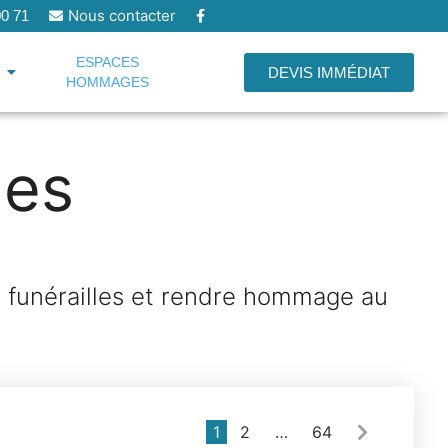
Nous contacter
 00 71
ESPACES
DEVIS IMMÉDIAT
HOMMAGES
es
s funérailles et rendre hommage au
1
2
…
64