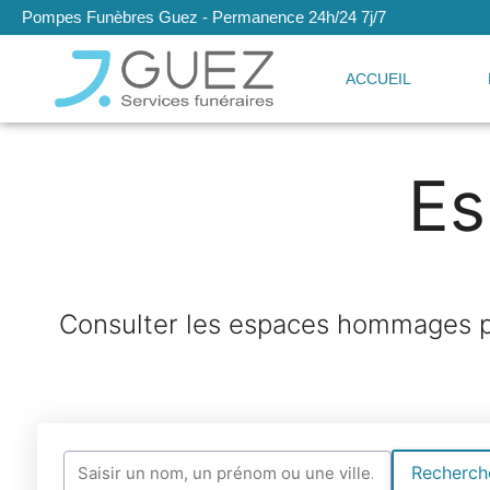
Pompes Funèbres Guez - Permanence 24h/24 7j/7
ACCUEIL
E
Consulter les espaces hommages po
Recherche