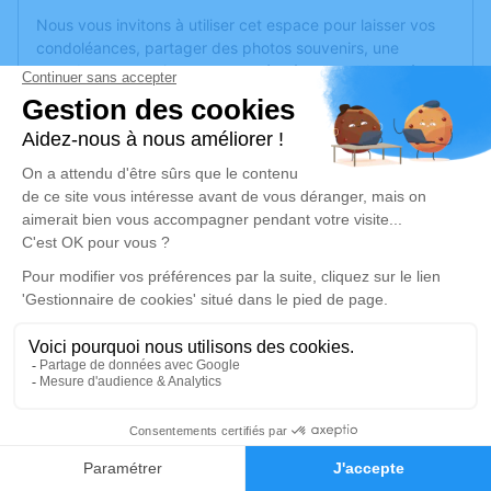
Nous vous invitons à utiliser cet espace pour laisser vos
condoléances, partager des photos souvenirs, une
anecdote ou exprimer vos pensées à travers des poèmes
ou des textes. Cet endroit est un lieu d'expression dédié à
honorer la mémoire de Justin ALLARD.
Un service de plantation d’arbre hommage est
disponible
ici
.
Je rends hommage
Cérémonie civile
jeudi 02 octobre 2025 à 11h30
Crématorium de Montreuil-Juigné
Avenue des Poiriers
49460 Montreuil-Juigné
23
Faire-part
Hommages
Je rends hommage