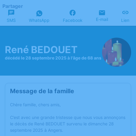
Partager
E-mail
SMS
WhatsApp
Facebook
Lien
René BEDOUET
décédé le 28 septembre 2025 à l'âge de 68 ans
Message de la famille
Chère famille, chers amis,
C’est avec une grande tristesse que nous vous annonçons
le décès de René BEDOUET survenu le dimanche 28
septembre 2025 à Angers.