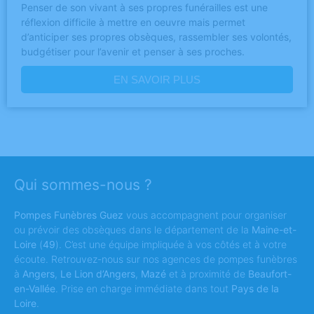
Penser de son vivant à ses propres funérailles est une
réflexion difficile à mettre en oeuvre mais permet
d’anticiper ses propres obsèques, rassembler ses volontés,
budgétiser pour l’avenir et penser à ses proches.
EN SAVOIR PLUS
Qui sommes-nous ?
Pompes Funèbres Guez
vous accompagnent pour organiser
ou prévoir des obsèques dans le département de la
Maine-et-
Loire
(
49
). C’est une équipe impliquée à vos côtés et à votre
écoute. Retrouvez-nous sur nos agences de pompes funèbres
à
Angers
,
Le Lion d’Angers
,
Mazé
et à proximité de
Beaufort-
en-Vallée
. Prise en charge immédiate dans tout
Pays de la
Loire
.