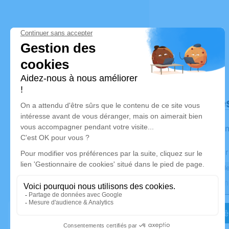
Déroulé de
Les infor
Activez une aler
Recevoir une ale
Je veux êt