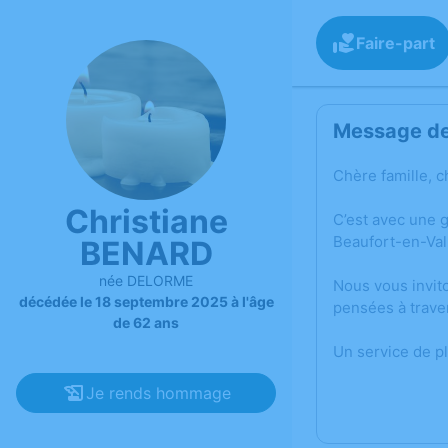
Faire-part
Message de 
Chère famille, c
Christiane
C’est avec une 
Beaufort-en-Val
BENARD
née DELORME
Nous vous invit
décédée le 18 septembre 2025 à l'âge
pensées à trave
de 62 ans
Un service de p
Je rends hommage