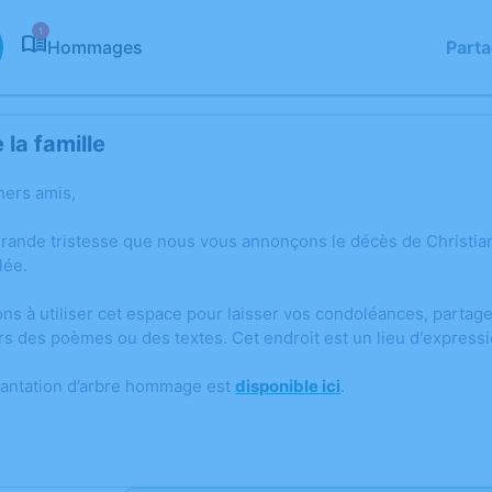
1
Hommages
Part
la famille
hers amis,
grande tristesse que nous vous annonçons le décès de Christi
lée.
ons à utiliser cet espace pour laisser vos condoléances, parta
rs des poèmes ou des textes. Cet endroit est un lieu d'expres
lantation d’arbre hommage est
disponible ici
.