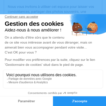
Nous vous invitons à utiliser cet espace pour laisser vos
condoléances, partager des photos souvenirs, une
anecdote ou exprimer vos pensées à travers des poèmes
ou des textes. Cet endroit est un lieu d'expression dédié à
honorer la mémoire de Bernadette BOUILLAUD.
Un service de plantation d’arbre hommage est
disponible
ici
.
Je rends hommage
Cérémonie religieuse
jeudi 04 septembre 2025 à 15h00
Eglise de Beaufort-en-Anjou
Place Jeanne de Laval
49250 Beaufort-en-Anjou
1
Faire-part
Hommages
Je rends hommage