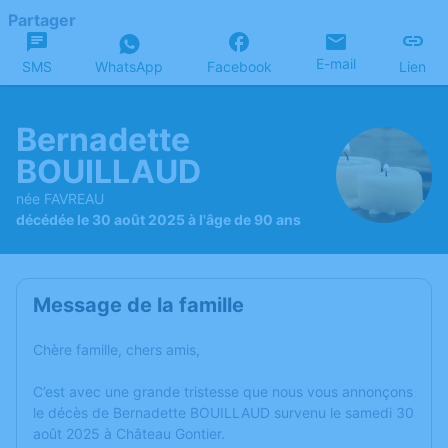
Partager
E-mail
SMS
WhatsApp
Facebook
Lien
Bernadette
BOUILLAUD
née FAVREAU
décédée le 30 août 2025 à l'âge de 90 ans
Message de la famille
Chère famille, chers amis,
C’est avec une grande tristesse que nous vous annonçons
le décès de Bernadette BOUILLAUD survenu le samedi 30
août 2025 à Château Gontier.