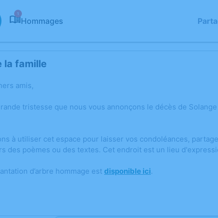
1
Hommages
Part
la famille
hers amis,
grande tristesse que nous vous annonçons le décès de Solang
ons à utiliser cet espace pour laisser vos condoléances, parta
rs des poèmes ou des textes. Cet endroit est un lieu d'express
lantation d’arbre hommage est
disponible ici
.