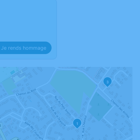
Je rends hommage
3
1