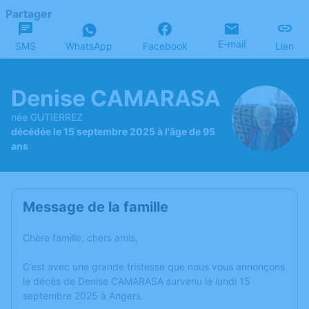
Partager
E-mail
SMS
WhatsApp
Facebook
Lien
Denise CAMARASA
née GUTIERREZ
décédée le 15 septembre 2025 à l'âge de 95
ans
Message de la famille
Chère famille, chers amis,
C’est avec une grande tristesse que nous vous annonçons
le décès de Denise CAMARASA survenu le lundi 15
septembre 2025 à Angers.