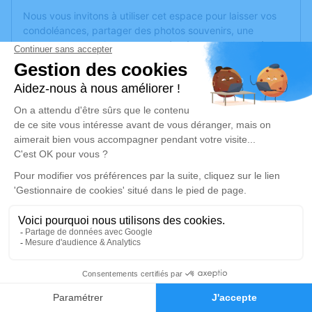
Nous vous invitons à utiliser cet espace pour laisser vos
condoléances, partager des photos souvenirs, une
anecdote ou exprimer vos pensées à travers des poèmes
ou des textes. Cet endroit est un lieu d'expression dédié à
honorer la mémoire de Denise CAMARASA.
Un service de plantation d’arbre hommage est
disponible
ici
.
Je rends hommage
Cérémonie religieuse
jeudi 25 septembre 2025 à 10h30
Église Saint Jean Baptiste de Écouflant
Rue de Sauron
49000 Écouflant
18
Faire-part
Hommages
Je rends hommage