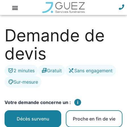
Demande de
devis
alarm_on
hand_package
edit_off
2 minutes
Gratuit
Sans engagement
palette
Sur-mesure
Votre demande concerne un :
i
Décès survenu
Proche en fin de vie