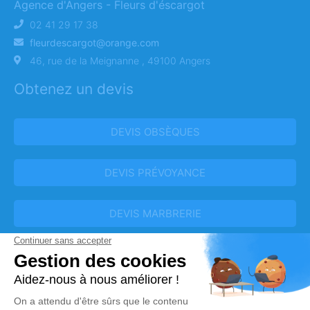
Agence d'Angers - Fleurs d'éscargot
02 41 29 17 38
fleurdescargot@orange.com
46, rue de la Meignanne , 49100 Angers
Obtenez un devis
DEVIS OBSÈQUES
DEVIS PRÉVOYANCE
DEVIS MARBRERIE