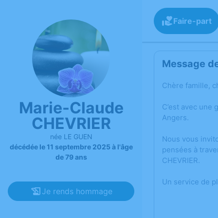
Faire-part
Message de 
Chère famille, c
Marie-Claude
C’est avec une 
Angers.
CHEVRIER
née LE GUEN
Nous vous invit
décédée le 11 septembre 2025 à l'âge
pensées à trave
de 79 ans
CHEVRIER.
Un service de p
Je rends hommage