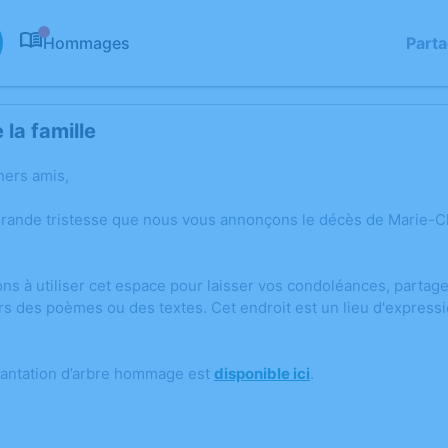
Hommages
Part
0
la famille
hers amis,
grande tristesse que nous vous annonçons le décès de Marie-
ons à utiliser cet espace pour laisser vos condoléances, parta
rs des poèmes ou des textes. Cet endroit est un lieu d'expres
lantation d’arbre hommage est
disponible ici
.