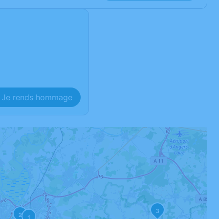
Je rends hommage
3
2
1