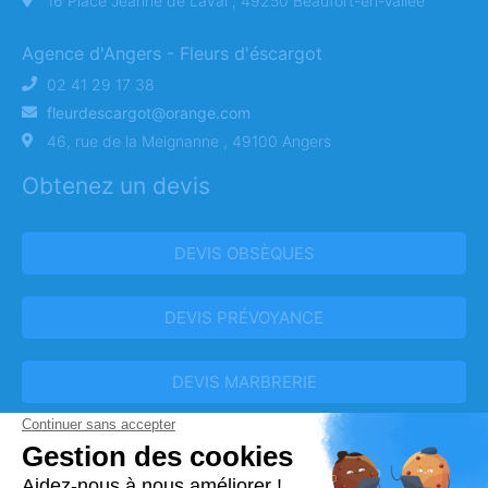
16 Place Jeanne de Laval , 49250 Beaufort-en-Vallée
Agence d'Angers - Fleurs d'éscargot
02 41 29 17 38
fleurdescargot@orange.com
46, rue de la Meignanne , 49100 Angers
Obtenez un devis
DEVIS OBSÈQUES
DEVIS PRÉVOYANCE
DEVIS MARBRERIE