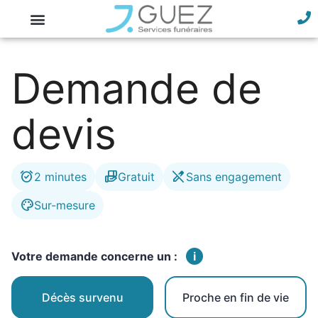
Demande de
devis
alarm_on
hand_package
edit_off
2 minutes
Gratuit
Sans engagement
palette
Sur-mesure
Votre demande concerne un :
i
Décès survenu
Proche en fin de vie