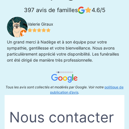
397 avis de familles
4.6/5
Valerie Giraux
Un grand merci à Nadège et à son équipe pour votre
U
e
sympathie, gentillesse et votre bienveillance. Nous avons
s
particulièrement apprécié votre disponibilité. Les funérailles
g
ont été dirigé de manière très professionnelle.
e
b
m
m
d
Tous les avis sont collectés et modérés par Google. Voir notre
politique de
n
publication d’avis
.
Nous contacter