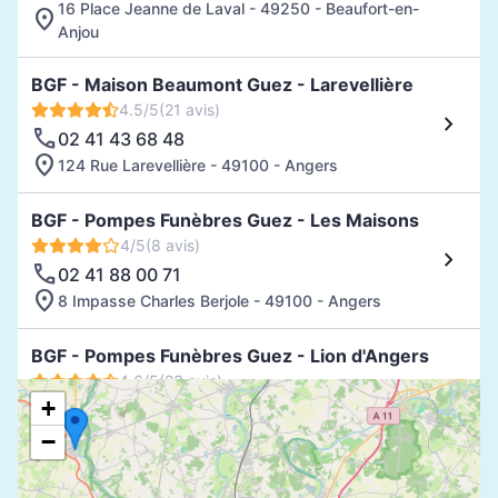
16 Place Jeanne de Laval - 49250 - Beaufort-en-
Anjou
BGF - Maison Beaumont Guez - Larevellière
4.5/5
(21 avis)
02 41 43 68 48
124 Rue Larevellière - 49100 - Angers
BGF - Pompes Funèbres Guez - Les Maisons
4/5
(8 avis)
02 41 88 00 71
8 Impasse Charles Berjole - 49100 - Angers
BGF - Pompes Funèbres Guez - Lion d'Angers
4.6/5
(23 avis)
+
02 41 41 08 08
8 Rue de la Marechalerie - 49220 - Le Lion-
−
d'Angers