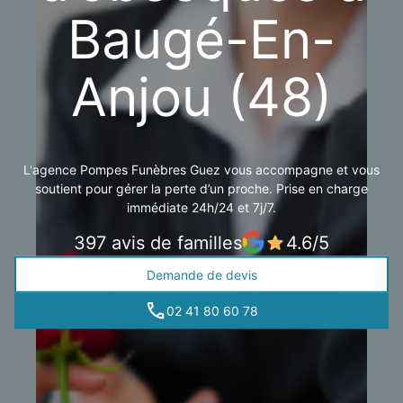
Baugé-En-
Anjou (48)
L'agence Pompes Funèbres Guez vous accompagne et vous
soutient pour gérer la perte d’un proche. Prise en charge
immédiate 24h/24 et 7j/7.
397 avis de familles
4.6/5
Demande de devis
02 41 80 60 78