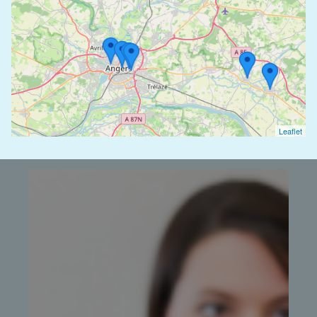
BGF - Pompes Funèbres Guez - Mazé
4.8/5
(81 avis)
02 41 80 60 78
12 Rue Chevreul - 49630 - Mazé-Milon
BGF - Pompes Funèbres Guez - Angers
4.6/5
(239 avis)
02 41 88 00 71
Leaflet
2 Boulevard Saint-Michel - 49100 - Angers