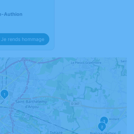
re-Authion
Je rends hommage
1
3
2