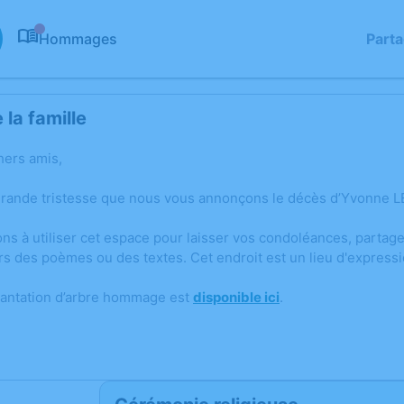
Hommages
Part
0
la famille
hers amis,
grande tristesse que nous vous annonçons le décès d’Yvonne L
ons à utiliser cet espace pour laisser vos condoléances, parta
rs des poèmes ou des textes. Cet endroit est un lieu d'expres
lantation d’arbre hommage est
disponible ici
.