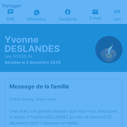
Partager
E-mail
SMS
WhatsApp
Facebook
Lien
Yvonne
DESLANDES
née GOSSELIN
décédée le 2 décembre 2020
Message de la famille
Chère famille, chers amis,
C’est avec une grande tristesse que nous vous annonçons
le décès d’Yvonne DESLANDES survenu le mercredi 02
décembre 2020 à Beaufort-en-Vallée.