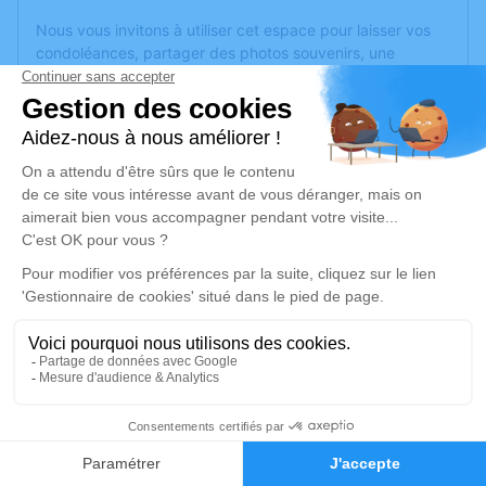
Nous vous invitons à utiliser cet espace pour laisser vos
condoléances, partager des photos souvenirs, une
anecdote ou exprimer vos pensées à travers des poèmes
ou des textes. Cet endroit est un lieu d'expression dédié à
honorer la mémoire d’Yvonne DESLANDES.
Un service de plantation d’arbre hommage est
disponible
ici
.
Je rends hommage
Cérémonie religieuse
lundi 07 décembre 2020 à 10h30
Église Saint-Jean-Baptiste de La Ménitré
Place du Colonel Léon Faye
49250 La Ménitré
1
Faire-part
Hommages
Je rends hommage