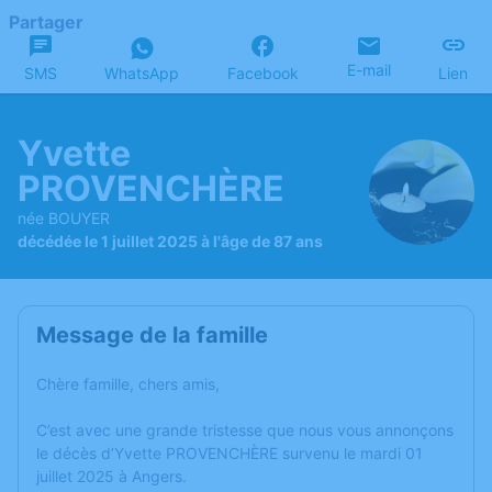
Partager
E-mail
SMS
WhatsApp
Facebook
Lien
Yvette
PROVENCHÈRE
née BOUYER
décédée le 1 juillet 2025 à l'âge de 87 ans
Message de la famille
Chère famille, chers amis,
C’est avec une grande tristesse que nous vous annonçons
le décès d’Yvette PROVENCHÈRE survenu le mardi 01
juillet 2025 à Angers.