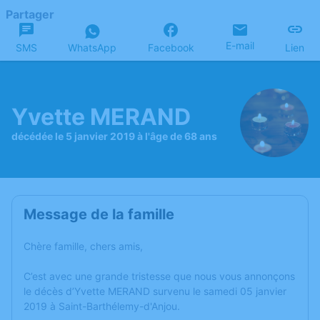
Partager
E-mail
SMS
WhatsApp
Facebook
Lien
Yvette MERAND
décédée le 5 janvier 2019 à l'âge de 68 ans
Message de la famille
Chère famille, chers amis,
C’est avec une grande tristesse que nous vous annonçons
le décès d’Yvette MERAND survenu le samedi 05 janvier
2019 à Saint-Barthélemy-d'Anjou.