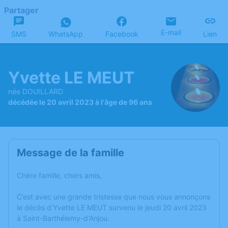
Partager
E-mail
SMS
WhatsApp
Facebook
Lien
Yvette LE MEUT
née DOUILLARD
décédée le 20 avril 2023 à l'âge de 96 ans
Message de la famille
Chère famille, chers amis,
C’est avec une grande tristesse que nous vous annonçons
le décès d’Yvette LE MEUT survenu le jeudi 20 avril 2023
à Saint-Barthélemy-d'Anjou.