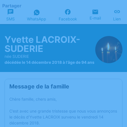
Partager
E-mail
SMS
WhatsApp
Facebook
Lien
Yvette LACROIX-
SUDERIE
née SUDERIE
décédée le 14 décembre 2018 à l'âge de 94 ans
Message de la famille
Chère famille, chers amis,
C’est avec une grande tristesse que nous vous annonçons
le décès d’Yvette LACROIX survenu le vendredi 14
décembre 2018.