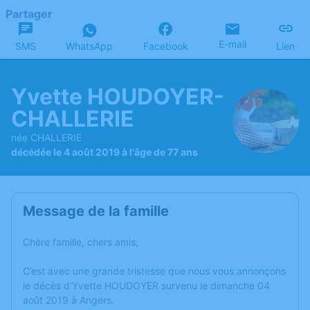
Partager
E-mail
SMS
WhatsApp
Facebook
Lien
Yvette HOUDOYER-
CHALLERIE
née CHALLERIE
décédée le 4 août 2019 à l'âge de 77 ans
Message de la famille
Chère famille, chers amis,
C’est avec une grande tristesse que nous vous annonçons
le décès d’Yvette HOUDOYER survenu le dimanche 04
août 2019 à Angers.