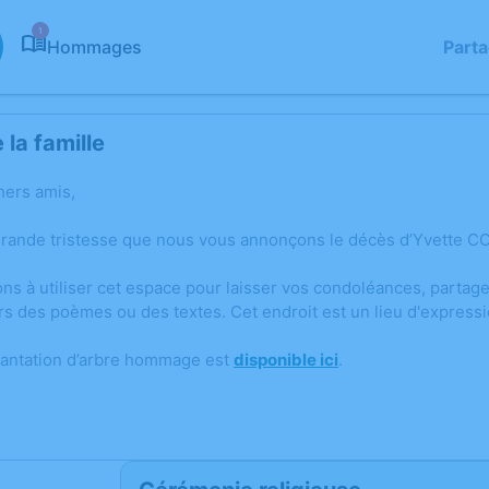
1
Hommages
Part
la famille
hers amis,
grande tristesse que nous vous annonçons le décès d’Yvette COI
ons à utiliser cet espace pour laisser vos condoléances, parta
rs des poèmes ou des textes. Cet endroit est un lieu d'expres
lantation d’arbre hommage est
disponible ici
.