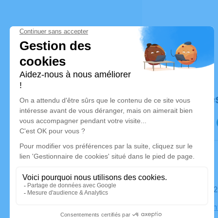
Déroulé de
Le jeudi 2
Église Sai