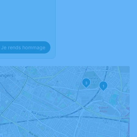
Je rends hommage
3
1