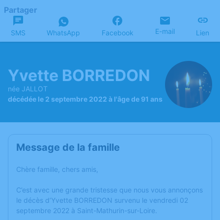
Partager
E-mail
SMS
WhatsApp
Facebook
Lien
Yvette BORREDON
née JALLOT
décédée le 2 septembre 2022 à l'âge de 91 ans
Message de la famille
Chère famille, chers amis,
C’est avec une grande tristesse que nous vous annonçons
le décès d’Yvette BORREDON survenu le vendredi 02
septembre 2022 à Saint-Mathurin-sur-Loire.