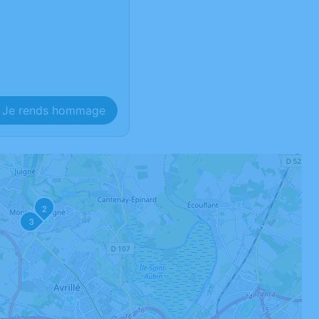
Je rends hommage
2
3