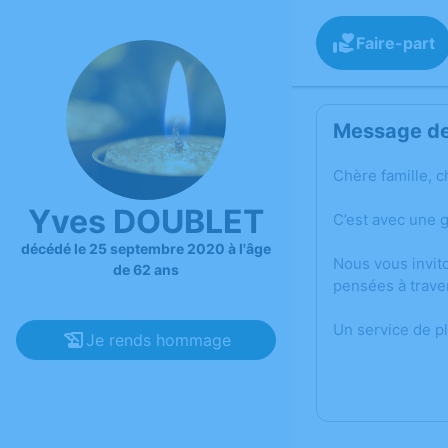
Faire-part
Message de 
Chère famille, c
Yves DOUBLET
C’est avec une 
décédé le 25 septembre 2020 à l'âge
Nous vous invit
de 62 ans
pensées à trave
Un service de p
Je rends hommage