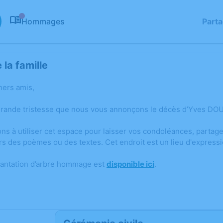
Hommages
Part
0
la famille
hers amis,
grande tristesse que nous vous annonçons le décès d’Yves DO
ons à utiliser cet espace pour laisser vos condoléances, parta
rs des poèmes ou des textes. Cet endroit est un lieu d'expres
lantation d’arbre hommage est
disponible ici
.