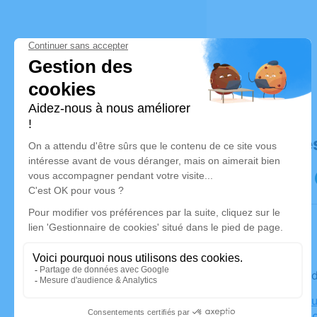
Déroulé de
Le mercre
Crématoriu