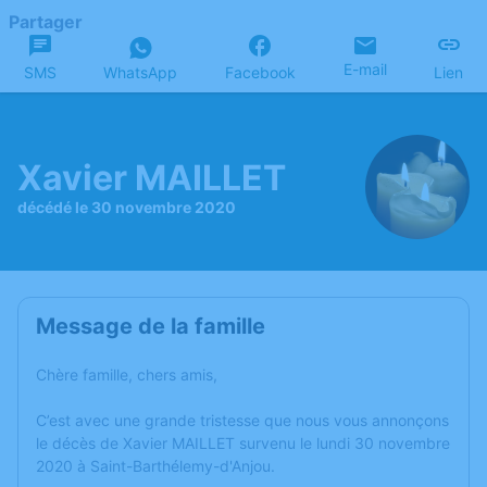
Partager
E-mail
SMS
WhatsApp
Facebook
Lien
Xavier MAILLET
décédé le 30 novembre 2020
Message de la famille
Chère famille, chers amis,
C’est avec une grande tristesse que nous vous annonçons
le décès de Xavier MAILLET survenu le lundi 30 novembre
2020 à Saint-Barthélemy-d'Anjou.