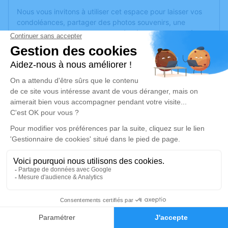
Nous vous invitons à utiliser cet espace pour laisser vos
condoléances, partager des photos souvenirs, une
anecdote ou exprimer vos pensées à travers des poèmes
ou des textes. Cet endroit est un lieu d'expression dédié à
honorer la mémoire de Xavier MAILLET.
Un service de plantation d’arbre hommage est
disponible
ici
.
Je rends hommage
Cérémonie civile
vendredi 03 septembre 2021 à 16h30
Crématorium de Montreuil-Juigné
Avenue des Poiriers
49460 Montreuil-Juigné
2
Faire-part
Hommages
Je rends hommage