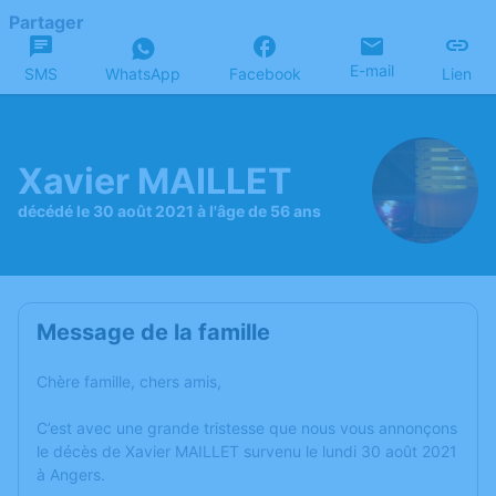
Partager
E-mail
SMS
WhatsApp
Facebook
Lien
Xavier MAILLET
décédé le 30 août 2021 à l'âge de 56 ans
Message de la famille
Chère famille, chers amis,
C’est avec une grande tristesse que nous vous annonçons
le décès de Xavier MAILLET survenu le lundi 30 août 2021
à Angers.