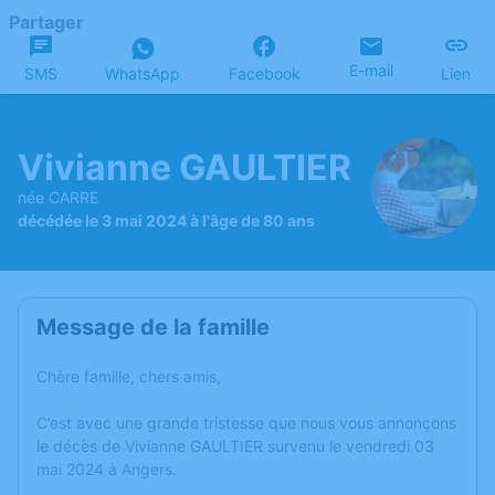
Partager
E-mail
SMS
WhatsApp
Facebook
Lien
Vivianne GAULTIER
née CARRE
décédée le 3 mai 2024 à l'âge de 80 ans
Message de la famille
Chère famille, chers amis,
C’est avec une grande tristesse que nous vous annonçons
le décès de Vivianne GAULTIER survenu le vendredi 03
mai 2024 à Angers.