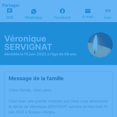
Partager
E-mail
SMS
WhatsApp
Facebook
Lien
Véronique
SERVIGNAT
décédée le 15 juin 2022 à l'âge de 58 ans
Message de la famille
Chère famille, chers amis,
C’est avec une grande tristesse que nous vous annonçons
le décès de Véronique SERVIGNAT survenu le mercredi 15
juin 2022 à Sceaux-d'Anjou.