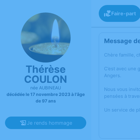
Faire-part
Message de 
Chère famille, c
Thérèse
C’est avec une 
Angers.
COULON
née AUBINEAU
Nous vous invit
décédée le 17 novembre 2023 à l'âge
pensées à trave
de 97 ans
Un service de p
Je rends hommage