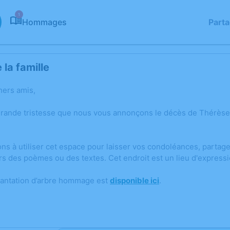
1
Hommages
Part
la famille
hers amis,
grande tristesse que nous vous annonçons le décès de Thérè
ons à utiliser cet espace pour laisser vos condoléances, parta
rs des poèmes ou des textes. Cet endroit est un lieu d'expre
lantation d’arbre hommage est
disponible ici
.