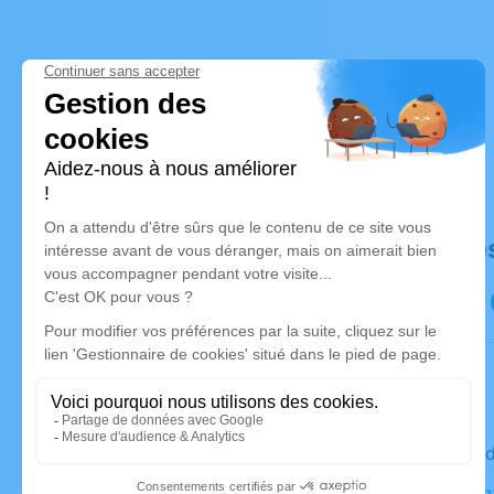
Déroulé de
Le mercre
Église Sai