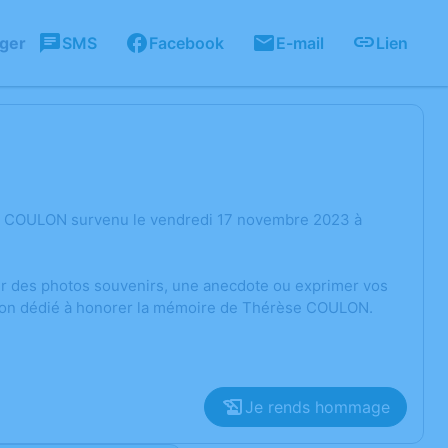
ager
SMS
Facebook
E-mail
Lien
se COULON survenu le vendredi 17 novembre 2023 à
ger des photos souvenirs, une anecdote ou exprimer vos
ssion dédié à honorer la mémoire de Thérèse COULON.
Je rends hommage