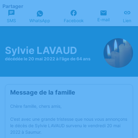
Partager
E-mail
SMS
WhatsApp
Facebook
Lien
Sylvie LAVAUD
décédée le 20 mai 2022 à l'âge de 64 ans
Message de la famille
Chère famille, chers amis,
C’est avec une grande tristesse que nous vous annonçons
le décès de Sylvie LAVAUD survenu le vendredi 20 mai
2022 à Saumur.