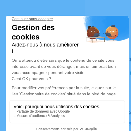
Déroulé de
Le jeudi 
Église, 49