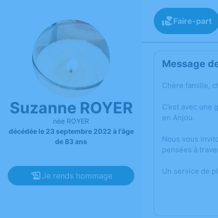
Faire-part
Message de 
Chère famille, c
Suzanne ROYER
C’est avec une 
en Anjou.
née ROYER
décédée le 23 septembre 2022 à l'âge
Nous vous invit
de 83 ans
pensées à trave
Un service de p
Je rends hommage