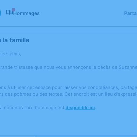
Hommages
Part
0
la famille
hers amis,
grande tristesse que nous vous annonçons le décès de Suzan
ons à utiliser cet espace pour laisser vos condoléances, parta
rs des poèmes ou des textes. Cet endroit est un lieu d'expres
lantation d’arbre hommage est
disponible ici
.