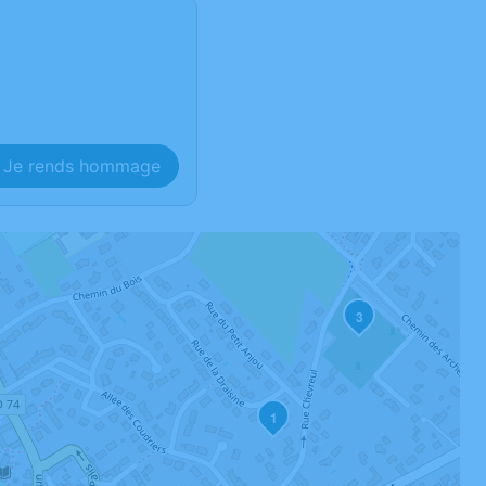
Je rends hommage
3
1