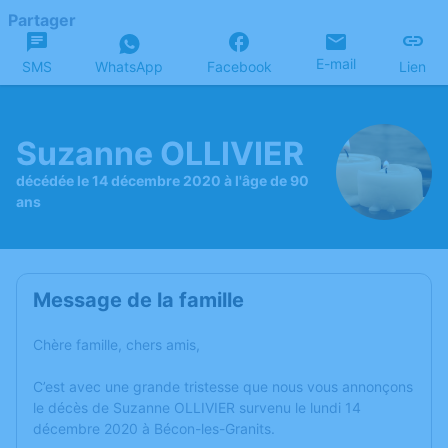
Partager
E-mail
SMS
WhatsApp
Facebook
Lien
Suzanne OLLIVIER
décédée le 14 décembre 2020 à l'âge de 90
ans
Message de la famille
Chère famille, chers amis,
C’est avec une grande tristesse que nous vous annonçons
le décès de Suzanne OLLIVIER survenu le lundi 14
décembre 2020 à Bécon-les-Granits.