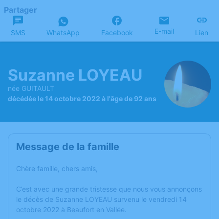
Partager
E-mail
SMS
WhatsApp
Facebook
Lien
Suzanne LOYEAU
née GUITAULT
décédée le 14 octobre 2022 à l'âge de 92 ans
Message de la famille
Chère famille, chers amis,
C’est avec une grande tristesse que nous vous annonçons
le décès de Suzanne LOYEAU survenu le vendredi 14
octobre 2022 à Beaufort en Vallée.