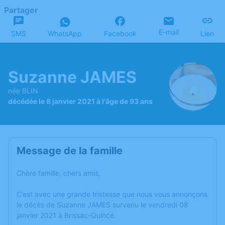
Partager
E-mail
SMS
WhatsApp
Facebook
Lien
Suzanne JAMES
née BLIN
décédée le 8 janvier 2021 à l'âge de 93 ans
Message de la famille
Chère famille, chers amis,
C’est avec une grande tristesse que nous vous annonçons
le décès de Suzanne JAMES survenu le vendredi 08
janvier 2021 à Brissac-Quincé.