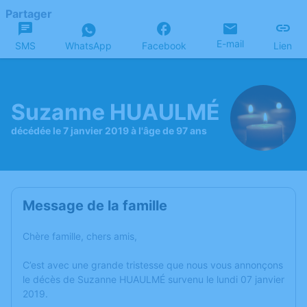
Partager
E-mail
SMS
WhatsApp
Facebook
Lien
Suzanne HUAULMÉ
décédée le 7 janvier 2019 à l'âge de 97 ans
Message de la famille
Chère famille, chers amis,
C’est avec une grande tristesse que nous vous annonçons
le décès de Suzanne HUAULMÉ survenu le lundi 07 janvier
2019.