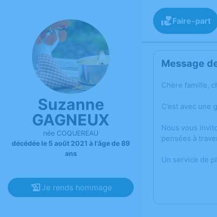
Faire-part
Message de 
Chère famille, c
Suzanne
C’est avec une 
GAGNEUX
Nous vous invit
née COQUEREAU
pensées à trave
décédée le 5 août 2021 à l'âge de 89
ans
Un service de p
Je rends hommage