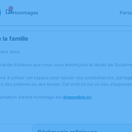
1
Hommages
Part
la famille
hers amis,
grande tristesse que nous vous annonçons le décès de Suzann
ons à utiliser cet espace pour laisser vos condoléances, parta
rs des poèmes ou des textes. Cet endroit est un lieu d'expre
lantation d’arbre hommage est
disponible ici
.