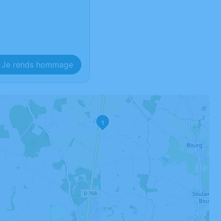
Je rends hommage
1