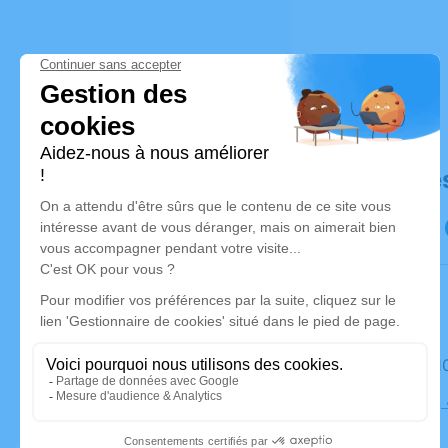
Déroulé de
Le mardi 
Cimetière,