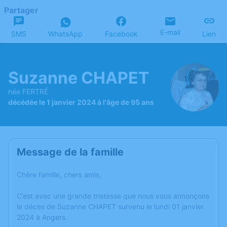
Partager
E-mail
SMS
WhatsApp
Facebook
Lien
Suzanne CHAPET
née FERTRÉ
décédée le 1 janvier 2024 à l'âge de 95 ans
Message de la famille
Chère famille, chers amis,
C’est avec une grande tristesse que nous vous annonçons
le décès de Suzanne CHAPET survenu le lundi 01 janvier
2024 à Angers.