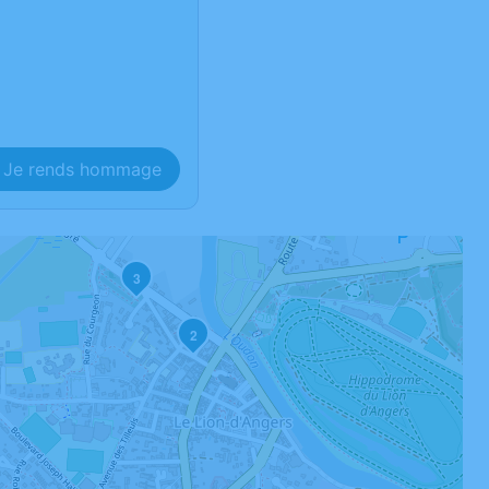
Je rends hommage
3
2