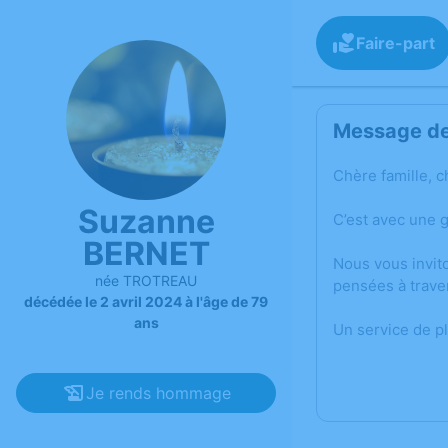
Faire-part
Message de 
Chère famille, c
Suzanne
C’est avec une 
BERNET
Nous vous invit
née TROTREAU
pensées à trave
décédée le 2 avril 2024 à l'âge de 79
ans
Un service de p
Je rends hommage