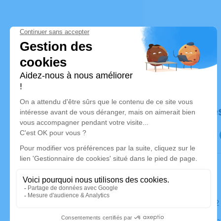
Déroulé de
Le jeudi 
Église Sai