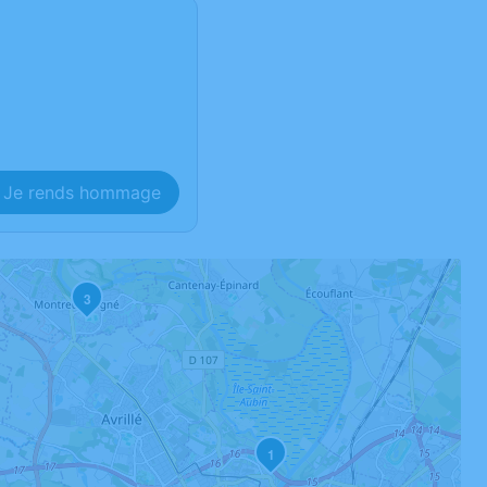
Je rends hommage
3
1