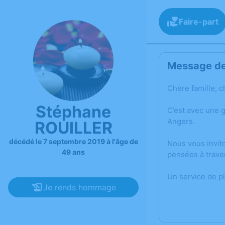
Faire-part
Message de 
Chère famille, c
Stéphane
C’est avec une 
Angers.
ROUILLER
décédé le 7 septembre 2019 à l'âge de
Nous vous invit
49 ans
pensées à trave
Un service de p
Je rends hommage