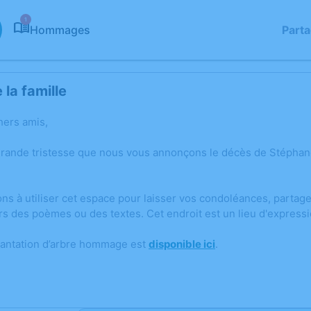
1
Hommages
Part
la famille
hers amis,
grande tristesse que nous vous annonçons le décès de Stépha
ons à utiliser cet espace pour laisser vos condoléances, parta
rs des poèmes ou des textes. Cet endroit est un lieu d'expres
lantation d’arbre hommage est
disponible ici
.