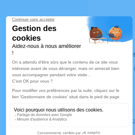
Déroulé de
Le jeudi 
Église, 49