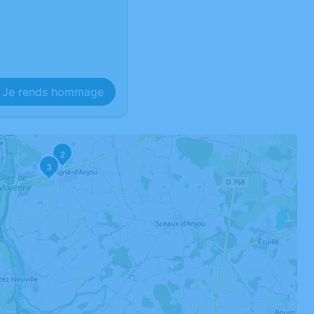
Je rends hommage
2
3