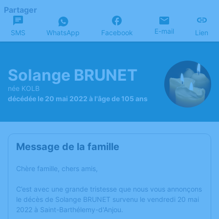
Partager
E-mail
SMS
WhatsApp
Facebook
Lien
Solange BRUNET
née KOLB
décédée le 20 mai 2022 à l'âge de 105 ans
Message de la famille
Chère famille, chers amis,
C’est avec une grande tristesse que nous vous annonçons
le décès de Solange BRUNET survenu le vendredi 20 mai
2022 à Saint-Barthélemy-d'Anjou.