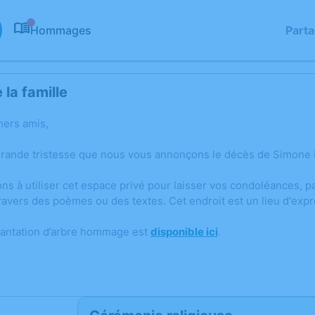
Hommages
Part
0
la famille
hers amis,
grande tristesse que nous vous annonçons le décès de Simone
ons à utiliser cet espace privé pour laisser vos condoléances,
ravers des poèmes ou des textes. Cet endroit est un lieu d'ex
lantation d’arbre hommage est
disponible ici
.