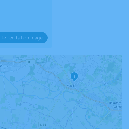
Je rends hommage
1