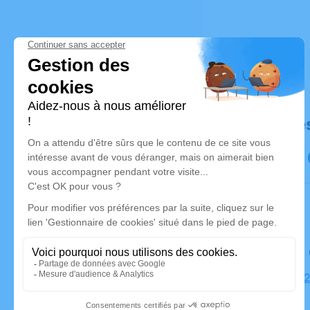
Déroulé de
Le samedi
Église, 49