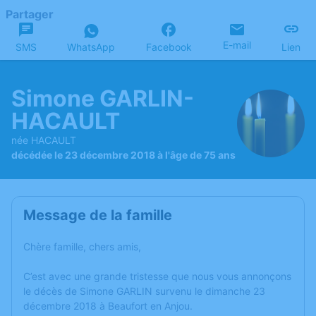
Partager
E-mail
SMS
WhatsApp
Facebook
Lien
Simone GARLIN-
HACAULT
née HACAULT
décédée le 23 décembre 2018 à l'âge de 75 ans
Message de la famille
Chère famille, chers amis,
C’est avec une grande tristesse que nous vous annonçons
le décès de Simone GARLIN survenu le dimanche 23
décembre 2018 à Beaufort en Anjou.