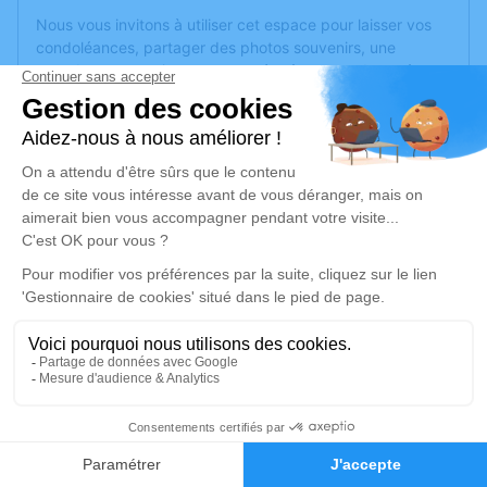
Nous vous invitons à utiliser cet espace pour laisser vos
condoléances, partager des photos souvenirs, une
anecdote ou exprimer vos pensées à travers des poèmes
ou des textes. Cet endroit est un lieu d'expression dédié à
honorer la mémoire de Simon ARNOULT.
Un service de plantation d’arbre hommage est
disponible
ici
.
Je rends hommage
Cérémonie civile
mercredi 22 avril 2020 à 14h30
Chambre Funéraire les Maisons d'Angers
8 Impasse Charles Berjole
49100 Angers
2
Faire-part
Hommages
Je rends hommage