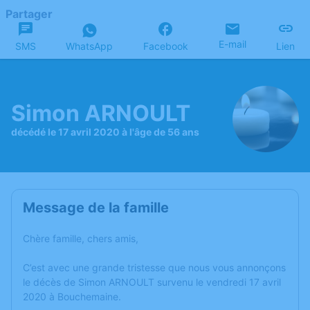
Partager
E-mail
SMS
WhatsApp
Facebook
Lien
Simon ARNOULT
décédé le 17 avril 2020 à l'âge de 56 ans
Message de la famille
Chère famille, chers amis,
C’est avec une grande tristesse que nous vous annonçons
le décès de Simon ARNOULT survenu le vendredi 17 avril
2020 à Bouchemaine.