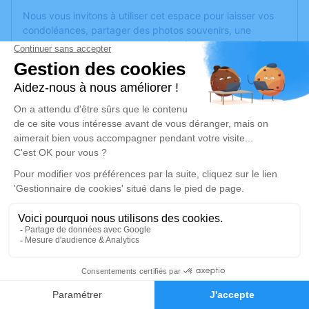
Nous vous invitons à utiliser cet espace pour laisser vos
condoléances, partager des photos souvenirs, une
anecdote ou exprimer vos pensées à travers des poèmes
ou des textes. Cet endroit est un lieu d'expression dédié à
honorer la mémoire de Serge GOURÉ.
Un service de plantation d’arbre hommage est
disponible
ici
.
Je rends hommage
Cérémonie religieuse
jeudi 03 avril 2025 à 14h30
église du lion d'Angers
49220 Le Lion d'Angers
11
Faire-part
Hommages
Je rends hommage