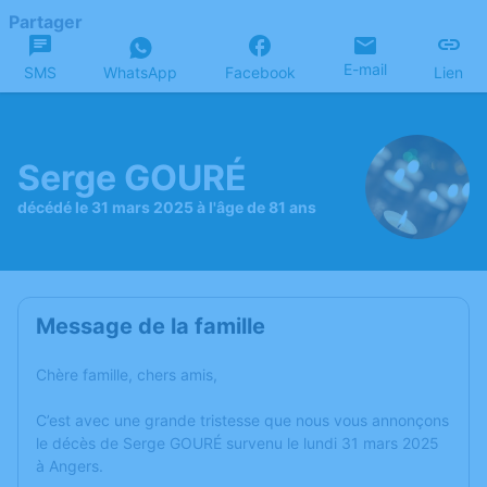
Partager
E-mail
SMS
WhatsApp
Facebook
Lien
Serge GOURÉ
décédé le 31 mars 2025 à l'âge de 81 ans
Message de la famille
Chère famille, chers amis,
C’est avec une grande tristesse que nous vous annonçons
le décès de Serge GOURÉ survenu le lundi 31 mars 2025
à Angers.