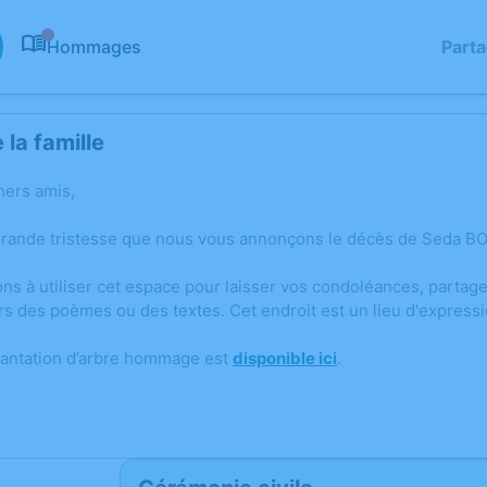
Hommages
Part
0
la famille
hers amis,
grande tristesse que nous vous annonçons le décès de Seda B
ons à utiliser cet espace pour laisser vos condoléances, parta
rs des poèmes ou des textes. Cet endroit est un lieu d'expre
lantation d’arbre hommage est
disponible ici
.