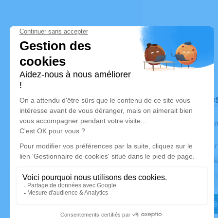
Déroulé de
Les infor
Activez une aler
Recevoir une ale
Je veux êt