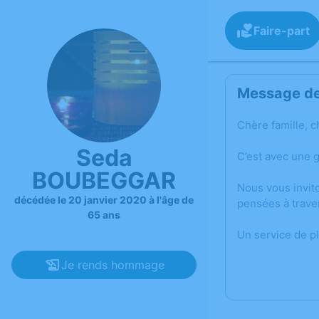
Faire-part
Message de 
Chère famille, c
Seda
C’est avec une 
BOUBEGGAR
Nous vous invit
décédée le 20 janvier 2020 à l'âge de
pensées à trave
65 ans
Un service de p
Je rends hommage