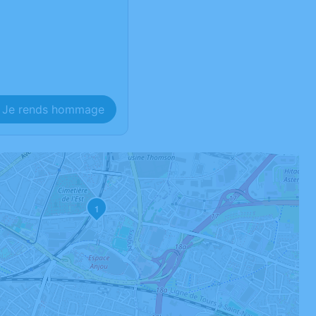
Je rends hommage
1