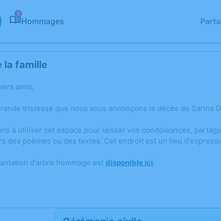
2
Hommages
Part
la famille
hers amis,
grande tristesse que nous vous annonçons le décès de Sarina GI
ons à utiliser cet espace pour laisser vos condoléances, parta
rs des poèmes ou des textes. Cet endroit est un lieu d'express
lantation d’arbre hommage est
disponible ici
.