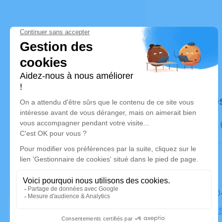
Déroulé de
Le mardi 
Cimetière 