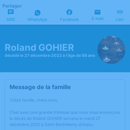
Partager
E-mail
SMS
WhatsApp
Facebook
Lien
Roland GOHIER
décédé le 27 décembre 2022 à l'âge de 89 ans
Message de la famille
Chère famille, chers amis,
C’est avec une grande tristesse que nous vous annonçons
le décès de Roland GOHIER survenu le mardi 27
décembre 2022 à Saint-Barthélemy-d'Anjou.