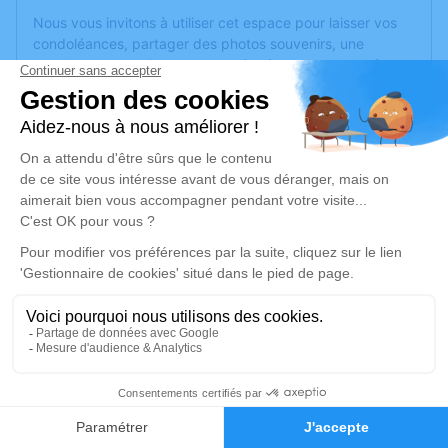
Nous vous invitons à utiliser cet espace pour laisser vos
condoléances, partager des photos souvenirs, une
anecdote ou exprimer vos pensées à travers des poèmes
ou des textes. Cet endroit est un lieu d'expression dédié à
honorer la mémoire de Roland GOHIER.
Un service de plantation d’arbre hommage est
disponible
ici
.
Je rends hommage
Cérémonie religieuse
mardi 03 janvier 2023 à 14h30
Église Sainte Marie de Belle Beille d'Angers
3 rue Eugénie Mansion
49000 Angers
1
Faire-part
Hommages
Je rends hommage