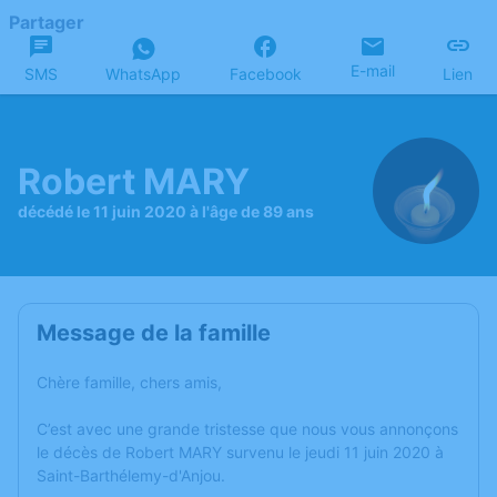
Partager
E-mail
SMS
WhatsApp
Facebook
Lien
Robert MARY
décédé le 11 juin 2020 à l'âge de 89 ans
Message de la famille
Chère famille, chers amis,
C’est avec une grande tristesse que nous vous annonçons
le décès de Robert MARY survenu le jeudi 11 juin 2020 à
Saint-Barthélemy-d'Anjou.