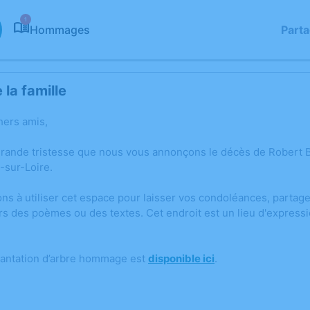
1
Hommages
Part
la famille
hers amis,
grande tristesse que nous vous annonçons le décès de Robert
sur-Loire.
ons à utiliser cet espace pour laisser vos condoléances, parta
rs des poèmes ou des textes. Cet endroit est un lieu d'express
lantation d’arbre hommage est
disponible ici
.