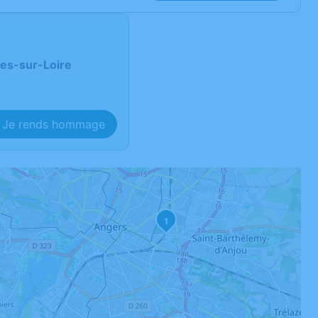
es-sur-Loire
Je rends hommage
1