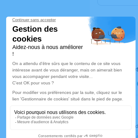
Déroulé de
Le vendred
Église St