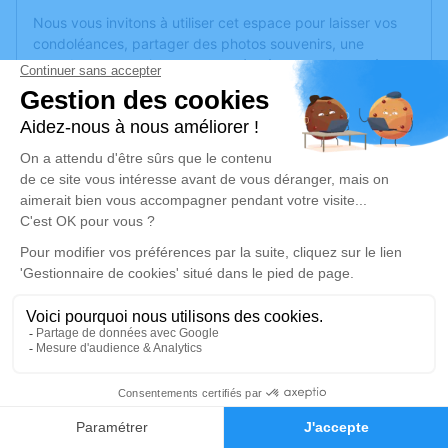
Nous vous invitons à utiliser cet espace pour laisser vos
condoléances, partager des photos souvenirs, une
anecdote ou exprimer vos pensées à travers des poèmes
ou des textes. Cet endroit est un lieu d'expression dédié à
honorer la mémoire de Renée SEGRETAIN.
Un service de plantation d’arbre hommage est
disponible
ici
.
Je rends hommage
Cérémonie civile
lundi 30 janvier 2023 à 14h30
Crematorium de Montreuil-Juigné
38 Av. des Poiriers
49460 Montreuil-Juigné
3
Faire-part
Hommages
Je rends hommage