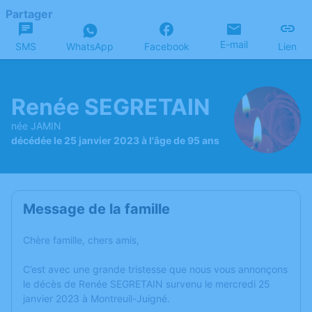
Partager
E-mail
SMS
WhatsApp
Facebook
Lien
Renée SEGRETAIN
née JAMIN
décédée le 25 janvier 2023 à l'âge de 95 ans
Message de la famille
Chère famille, chers amis,
C’est avec une grande tristesse que nous vous annonçons
le décès de Renée SEGRETAIN survenu le mercredi 25
janvier 2023 à Montreuil-Juigné.