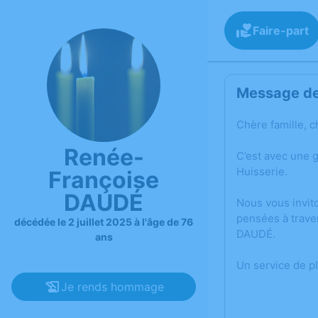
Faire-part
Message de 
Chère famille, c
Renée-
C’est avec une 
Huisserie.
Françoise
DAUDÉ
Nous vous invit
pensées à trave
décédée le 2 juillet 2025 à l'âge de 76
DAUDÉ.
ans
Un service de p
Je rends hommage