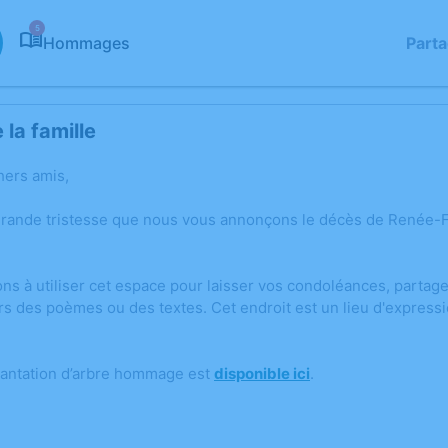
5
Hommages
Part
la famille
hers amis,
grande tristesse que nous vous annonçons le décès de Renée-Fr
ons à utiliser cet espace pour laisser vos condoléances, parta
rs des poèmes ou des textes. Cet endroit est un lieu d'expres
lantation d’arbre hommage est
disponible ici
.