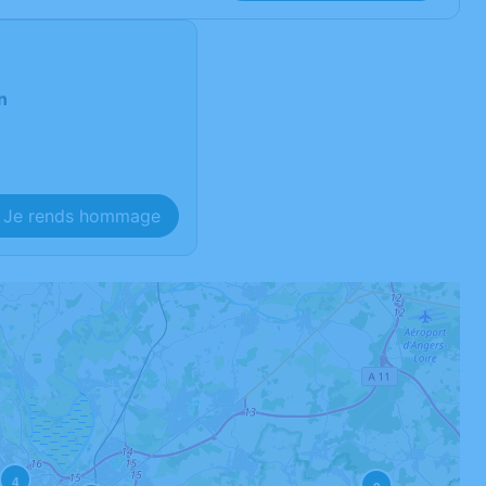
n
Je rends hommage
4